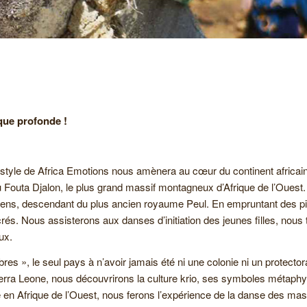
que profonde !
pur style de Africa Emotions nous amènera au cœur du continent africai
Fouta Djalon, le plus grand massif montagneux d’Afrique de l’Ouest.
iens, descendant du plus ancien royaume Peul. En empruntant des pi
s. Nous assisterons aux danses d’initiation des jeunes filles, nous tr
ux.
bres », le seul pays à n’avoir jamais été ni une colonie ni un protec
 Sierra Leone, nous découvrirons la culture krio, ses symboles métaphys
n Afrique de l’Ouest, nous ferons l’expérience de la danse des masq