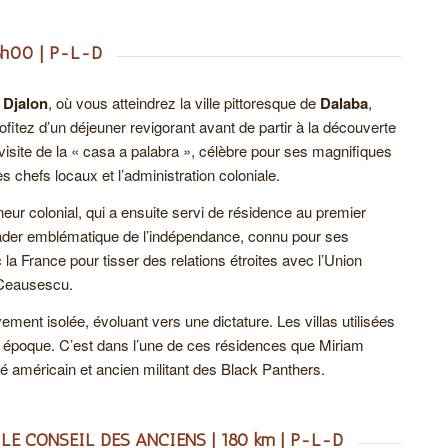
8h00 | P-L-D
 Djalon
, où vous atteindrez la ville pittoresque de
Dalaba
,
rofitez d’un déjeuner revigorant avant de partir à la découverte
a visite de la « casa a palabra », célèbre pour ses magnifiques
es chefs locaux et l’administration coloniale.
rneur colonial, qui a ensuite servi de résidence au premier
ader emblématique de l’indépendance, connu pour ses
 la France pour tisser des relations étroites avec l’Union
 Ceausescu.
ment isolée, évoluant vers une dictature. Les villas utilisées
te époque. C’est dans l’une de ces résidences que Miriam
 américain et ancien militant des Black Panthers.
 LE CONSEIL DES ANCIENS | 180 km | P-L-D