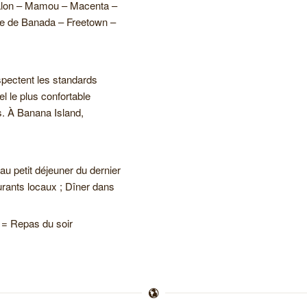
Djalon – Mamou – Macenta –
île de Banada – Freetown –
espectent les standards
l le plus confortable
s. À Banana Island,
au petit déjeuner du dernier
aurants locaux ; Dîner dans
= Repas du soir