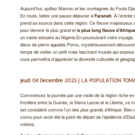
Aujourd’hui, quittez Mamou et les montagnes du Fouta Djal
En route, faites une pause déjeuner à
Faranah
. À l’entrée
prend sa source dans cette région. Ce fleuve majestueux s
pour devenir le plus grand et l
e plus long fleuve d’Afriqu
un vaste estuaire au Nigeria.En poursuivant votre voyage
dieux de pierre appelés Pomo, mystérieusement découvert
temps de visiter un petit mais fascinant musée qui expose di
vous permettra d’apprécier la diversité culturelle et géogr
Jeudi 04 Décembre 2025 | LA POPULATION TOMA 
Commencez la journée par une visite de la région riche 
frontière entre la Guinée, la Sierra Leone et le Liberia, c
est considéré comme l’un des plus grands d’Afrique. Bien 
connu pour avoir été le point de départ de l’épidémie d’Eb
voisins.