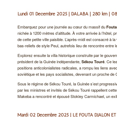
Lundi 01 Décembre 2025 | DALABA | 280 km | 0
Embarquez pour une journée au cœur du massif du
Fouta
nichée à 1200 mètres d’altitude. À votre arrivée à l’hôtel, p
de cette petite ville paisible. L’après-midi est consacré à l
bas-reliefs de style Peul, autrefois lieu de rencontre entre l
Explorez ensuite la villa historique construite par le gouve
président de la Guinée indépendante,
Sékou Touré
. Ce le
positions anticolonialistes radicales, a rompu les liens avec
soviétique et les pays socialistes, devenant un proche de
Sous le régime de Sékou Touré, la Guinée s’est progressive
par les ministres et invités de Sékou Touré rappellent cet
Makeba a rencontré et épousé Stokley Carmichael, un exilé
Mardi 02 Décembre 2025 | LE FOUTA DJALON ET