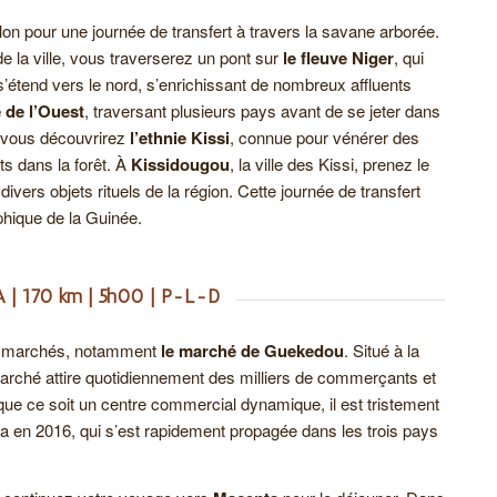
on pour une journée de transfert à travers la savane arborée.
 de la ville, vous traverserez un pont sur
le fleuve Niger
, qui
’étend vers le nord, s’enrichissant de nombreux affluents
e de l’Ouest
, traversant plusieurs pays avant de se jeter dans
, vous découvrirez
l’ethnie Kissi
, connue pour vénérer des
s dans la forêt. À
Kissidougou
, la ville des Kissi, prenez le
vers objets rituels de la région. Cette journée de transfert
aphique de la Guinée.
| 170 km | 5h00 | P-L-D
en marchés, notamment
le marché de Guekedou
. Situé à la
e marché attire quotidiennement des milliers de commerçants et
que ce soit un centre commercial dynamique, il est tristement
ola en 2016, qui s’est rapidement propagée dans les trois pays