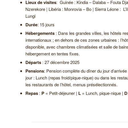
Lieux de visites
: Guinée : Kindia – Dalaba – Fouta 
Nzerekore | Libéria : Monrovia – Bo | Sierra Léone : L’
Lungi
Durée
: 15 jours
Hébergements
: Dans les grandes villes, les hôtels r
internationaux ; en dehors de ces zones urbaines : l’hôte
disponible, avec chambres climatisées et salle de bain
hébergement en tentes fixes.
Départs
: 27 décembre 2025
Pensions
: Pension complète du dîner du jour d’arrivée 
jour : Lunch (repas froid/pique-nique) ou dans les rest
les restaurants de l’hôtel, menus présélectionnés.
Repas
:
P
= Petit-déjeuner |
L
= Lunch, pique-nique |
D