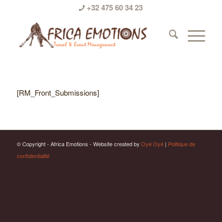
+32 475 60 34 23
[RM_Front_Submissions]
© Copyright - Africa Emotions - Website created by
Oyé Oyé
|
Politique de
confidentialité