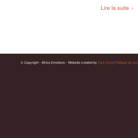
Lire la suite
© Copyright - Africa Emotions - Website created by
Oyé Oyé
|
Politique de conf