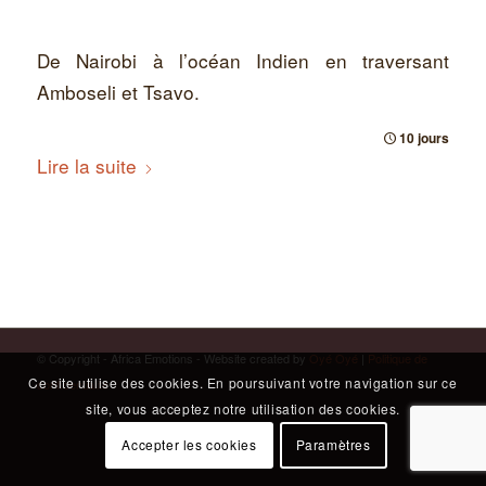
De Nairobi à l’océan Indien en traversant
Amboseli et Tsavo.
10 jours
Lire la suite
© Copyright - Africa Emotions - Website created by
Oyé Oyé
|
Politique de
Ce site utilise des cookies. En poursuivant votre navigation sur ce
confidentialité
site, vous acceptez notre utilisation des cookies.
Accepter les cookies
Paramètres