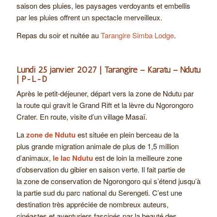
saison des pluies, les paysages verdoyants et embellis
par les pluies offrent un spectacle merveilleux.
Repas du soir et nuitée au
Tarangire Simba Lodge
.
Lundi 25 janvier 2027 | Tarangire – Karatu – Ndutu
| P-L-D
Après le petit-déjeuner, départ vers la zone de Ndutu par
la route qui gravit le Grand Rift et la lèvre du Ngorongoro
Crater. En route, v
isite d’un village Masaï.
La
zone de Ndutu
est située en plein berceau de la
plus grande migration animale de plus de 1,5 million
d’animaux,
le
lac Ndutu
est de loin la meilleure zone
d’observation du gibier en saison verte. Il fait partie de
la zone de conservation de Ngorongoro qui s’étend jusqu’à
la partie sud du parc national du Serengeti.
C’est une
destination très appréciée de nombreux auteurs,
cinéastes et aventuriers fascinés par la beauté des