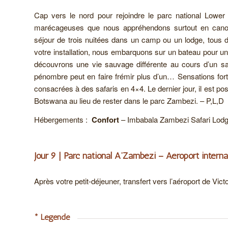
Cap vers le nord pour rejoindre le parc national Lower 
marécageuses que nous appréhendons surtout en cano
séjour de trois nuitées dans un camp ou un lodge, tous 
votre installation, nous embarquons sur un bateau pour un 
découvrons une vie sauvage différente au cours d’un sa
pénombre peut en faire frémir plus d’un… Sensations for
consacrées à des safaris en 4×4. Le dernier jour, il est po
Botswana au lieu de rester dans le parc Zambezi. – P,L,D
Hébergements :
Confort
– Imbabala Zambezi Safari Lodg
Jour 9 | Parc national A’Zambezi – Aéroport internat
Après votre petit-déjeuner, transfert vers l’aéroport de Victo
* Légende