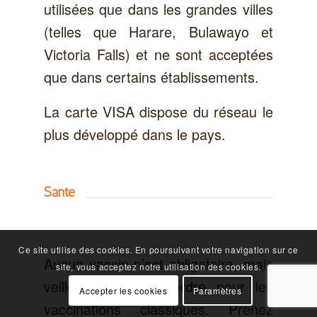
utilisées que dans les grandes villes
(telles que Harare, Bulawayo et
Victoria Falls) et ne sont acceptées
que dans certains établissements.
La carte VISA dispose du réseau le
plus développé dans le pays.
Santé
Ce site utilise des cookies. En poursuivant votre navigation sur ce
Aucun vaccin n’est obligatoire, mais
site, vous acceptez notre utilisation des cookies.
veillez à être en ordre pour les
Accepter les cookies
Paramètres
vaccinations classiques. Prenez